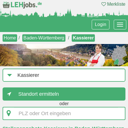
Merkliste
Tog
Login
nav
Home
Baden-Württemberg
Kassierer
Job-
Kategorie
Standort ermitteln
oder
PLZ
oder
Ort