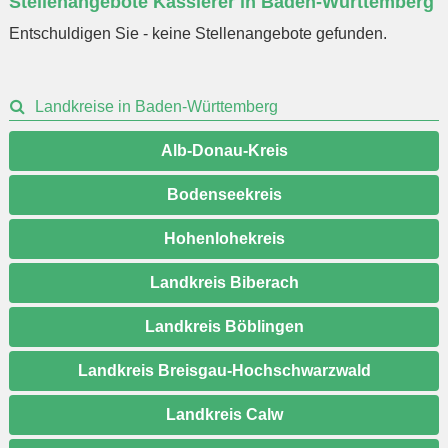
Stellenangebote Kassierer in Baden-Württemberg
eingeben
Entschuldigen Sie - keine Stellenangebote gefunden.
Landkreise in Baden-Württemberg
Alb-Donau-Kreis
Bodenseekreis
Hohenlohekreis
Landkreis Biberach
Landkreis Böblingen
Landkreis Breisgau-Hochschwarzwald
Landkreis Calw