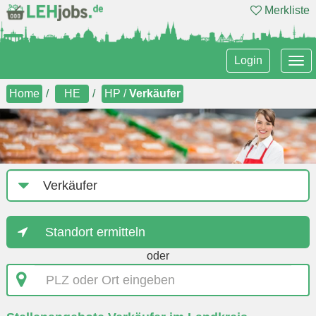
Merkliste
Tog
Login
nav
Home
HE
HP /
Verkäufer
Job-
Kategorie
Standort ermitteln
oder
PLZ
oder
Ort