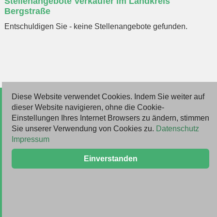
Stellenangebote Verkäufer im Landkreis
eingeben
Bergstraße
Entschuldigen Sie - keine Stellenangebote gefunden.
Diese Website verwendet Cookies. Indem Sie weiter auf
© 2026 Deutsche Jobmarkt GmbH
dieser Website navigieren, ohne die Cookie-
Einstellungen Ihres Internet Browsers zu ändern, stimmen
Inserieren
Sie unserer Verwendung von Cookies zu.
Datenschutz
Impressum
Kontakt
Einverstanden
AGB
Datenschutz
Impressum