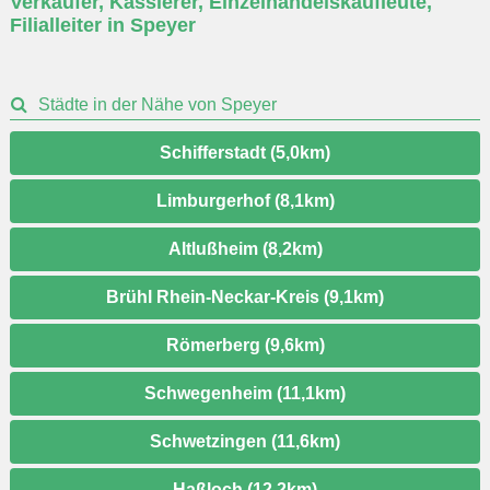
Verkäufer, Kassierer, Einzelhandelskaufleute,
eingeben
Filialleiter in Speyer
Städte in der Nähe von Speyer
Schifferstadt (5,0km)
Limburgerhof (8,1km)
Altlußheim (8,2km)
Brühl Rhein-Neckar-Kreis (9,1km)
Römerberg (9,6km)
Schwegenheim (11,1km)
Schwetzingen (11,6km)
Haßloch (12,2km)