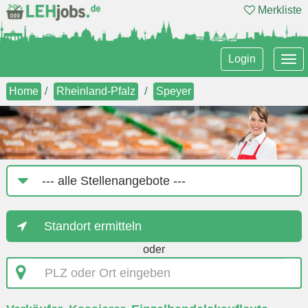
Merkliste
Tog
Login
nav
Home
Rheinland-Pfalz
Speyer
Job-
Kategorie
Standort ermitteln
oder
PLZ
oder
Ort