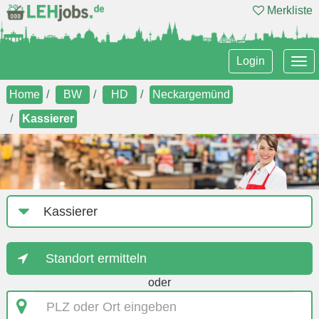
Merkliste
Tog
Login
nav
Home
BW
HD
Neckargemünd
Kassierer
Job-
Kategorie
Standort ermitteln
oder
PLZ
oder