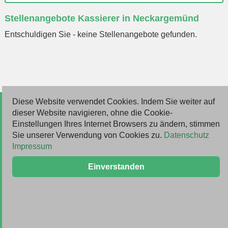
Ort
Stellenangebote Kassierer in Neckargemünd
eingeben
Entschuldigen Sie - keine Stellenangebote gefunden.
Diese Website verwendet Cookies. Indem Sie weiter auf
© 2026 Deutsche Jobmarkt GmbH
dieser Website navigieren, ohne die Cookie-
Einstellungen Ihres Internet Browsers zu ändern, stimmen
Inserieren
Sie unserer Verwendung von Cookies zu.
Datenschutz
Impressum
Kontakt
Einverstanden
AGB
Datenschutz
Impressum