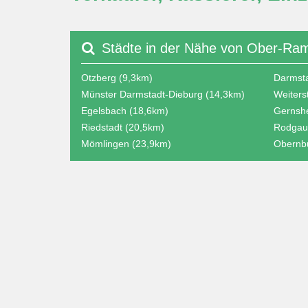
Städte in der Nähe von Ober-Ra
Otzberg (9,3km)
Darmsta
Münster Darmstadt-Dieburg (14,3km)
Weiters
Egelsbach (18,6km)
Gernsh
Riedstadt (20,5km)
Rodgau
Mömlingen (23,9km)
Obernb