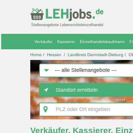
Stellenangebote Lebensmitteleinzelhandel
Verkäufer
Kassierer
Einzelhandelskaufmann
Fi
Home
Hessen
Landkreis Darmstadt-Dieburg
O
Job-
Kategorie
Standort ermitteln
oder
PLZ
oder
Ort
eingeben
Verkäufer, Kassierer, Einz