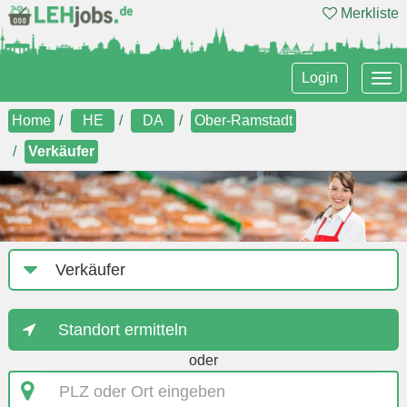
Merkliste
Tog
Login
nav
Home
HE
DA
Ober-Ramstadt
Verkäufer
Job-
Kategorie
Standort ermitteln
oder
PLZ
oder